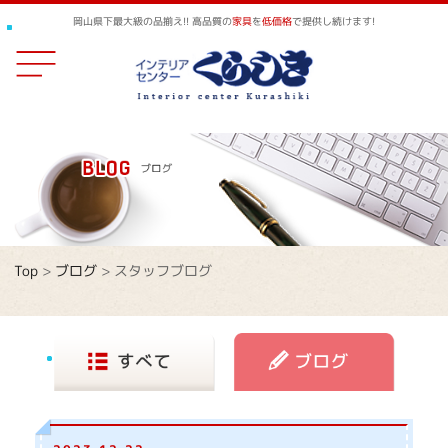
岡山県下最大級の品揃え!! 高品質の
家具
を
低価格
で提供し続けます!
Top
>
ブログ
>
スタッフブログ