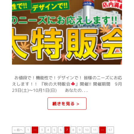
お値段で！機能性で！デザインで！ 皆様のニーズにお応
えします！！ 『秋の大特販会
』開催!! 開催期間 9月
23日(土)～10月1日(日) あなたの. . .
続きを見る >
« 前へ
1
…
3
4
5
6
7
8
9
10
11
…
57