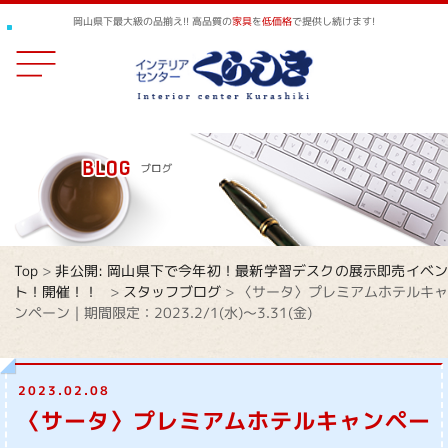
岡山県下最大級の品揃え!! 高品質の
家具
を
低価格
で提供し続けます!
Top
>
非公開: 岡山県下で今年初！最新学習デスクの展示即売イベ
ト！開催！！
>
スタッフブログ
>
〈サータ〉プレミアムホテルキャ
ンペーン｜期間限定：2023.2/1(水)～3.31(金)
2023.02.08
〈サータ〉プレミアムホテルキャンペー