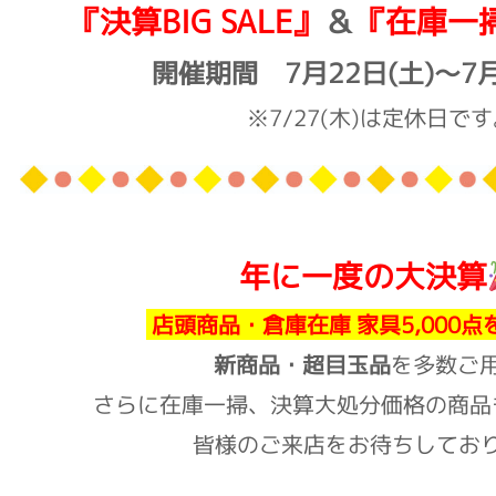
『決算BIG SALE』
＆
『在庫一掃
開催期間 7月22
日(土)～7
※7/27(木)は定休日で
年に一度の大決算
店頭商品・倉庫在庫 家具5,000
新商品・超目玉品
を多数ご
さらに在庫一掃、決算大処分価格の商品
皆様のご来店をお待ちしてお