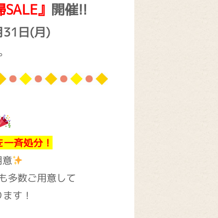
SALE』
開催!!
月31日(月)
す。
点を一斉処分！
用意
も多数ご用意して
ります！