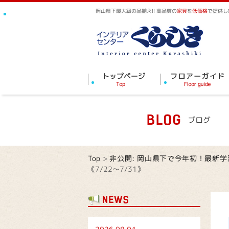
岡山県下最大級の品揃え!! 高品質の
家具
を
低価格
で提供し
Top
>
非公開: 岡山県下で今年初！最新
《7/22～7/31》