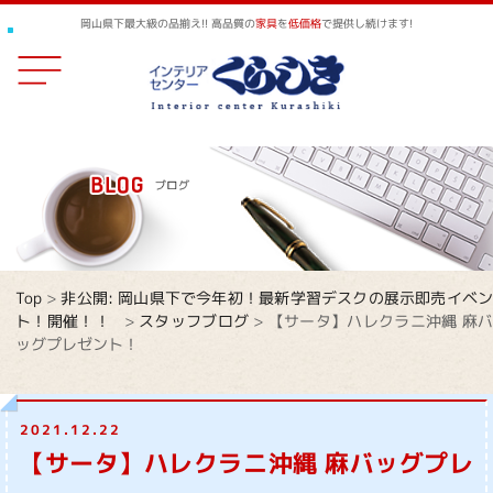
岡山県下最大級の品揃え!! 高品質の
家具
を
低価格
で提供し続けます!
Top
>
非公開: 岡山県下で今年初！最新学習デスクの展示即売イベ
ト！開催！！
>
スタッフブログ
>
【サータ】ハレクラニ沖縄 麻
ッグプレゼント！
2021.12.22
【サータ】ハレクラニ沖縄 麻バッグプレ