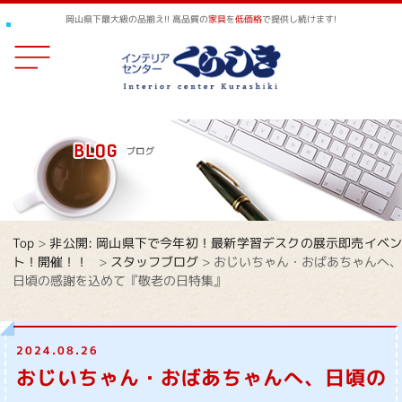
岡山県下最大級の品揃え!! 高品質の
家具
を
低価格
で提供し続けます!
Top
>
非公開: 岡山県下で今年初！最新学習デスクの展示即売イベ
ト！開催！！
>
スタッフブログ
>
おじいちゃん・おばあちゃんへ、
日頃の感謝を込めて『敬老の日特集』
2024.08.26
おじいちゃん・おばあちゃんへ、日頃の