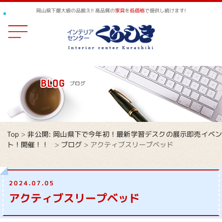
岡山県下最大級の品揃え!! 高品質の
家具
を
低価格
で提供し続けます!
Top
>
非公開: 岡山県下で今年初！最新学習デスクの展示即売イベ
ト！開催！！
>
ブログ
>
アクティブスリープベッド
2024.07.05
アクティブスリープベッド