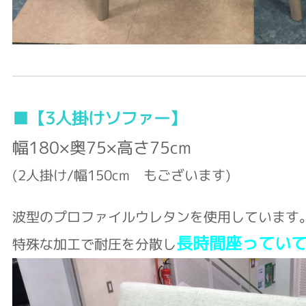
■【3人掛けソファー】
幅180×奥75×高さ75cm
(2人掛け/
幅150cm もございます)
波型のプロファイルウレタンを使用しています
長時間座ってい
特殊な加工で耐圧を分散し