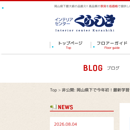
岡山県下最大級の品揃え!! 高品質の
家具
を
低価格
で提供し
Top
>
非公開: 岡山県下で今年初！最新学
2026.08.04