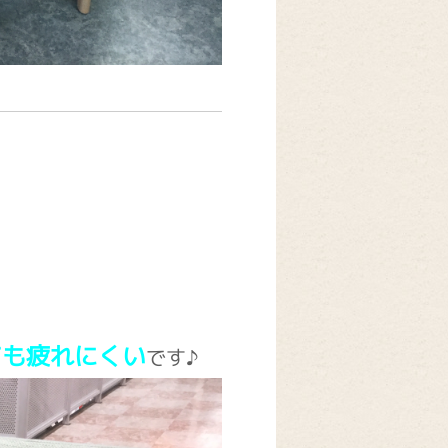
。
ても疲れにくい
です♪