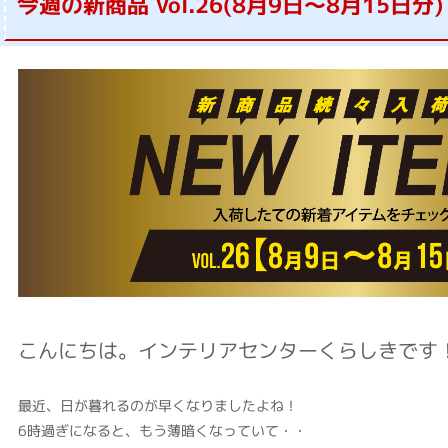
今週の新商品 Vol.26(8月9日～8月15日分)
決算SALE】《期間
8/8(土)～8/16(日)》
こんにちは。インテリアセンターくらしきです
最近、日が暮れるのが早くなりましたよね！
6時過ぎになると、もう薄暗くなっていて・・