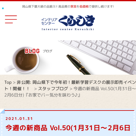
岡山県下最大級の品揃え!! 高品質の
家具
を
低価格
で提供し続けます!
Top
>
非公開: 岡山県下で今年初！最新学習デスクの展示即売イベ
ト！開催！！
>
スタッフブログ
>
今週の新商品 Vol.50(1月31日
2月6日分)『お家でバー気分を味わう♪』
2021.01.31
今週の新商品 Vol.50(1月31日～2月6日