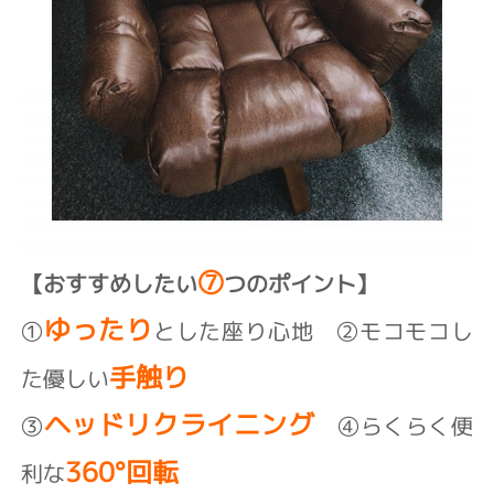
⑦
【おすすめしたい
つのポイント】
ゆったり
①
とした座り心地 ②モコモコし
手触り
た優しい
ヘッドリクライニング
③
④らくらく便
360°回転
利な