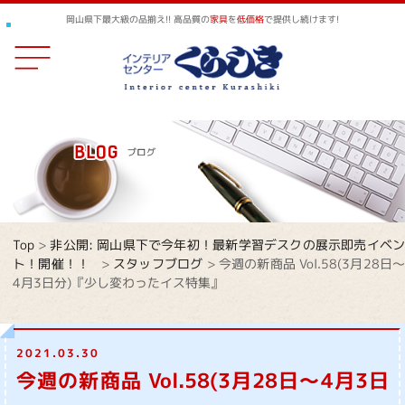
岡山県下最大級の品揃え!! 高品質の
家具
を
低価格
で提供し続けます!
Top
>
非公開: 岡山県下で今年初！最新学習デスクの展示即売イベ
ト！開催！！
>
スタッフブログ
>
今週の新商品 Vol.58(3月28日
4月3日分)『少し変わったイス特集』
2021.03.30
今週の新商品 Vol.58(3月28日～4月3日