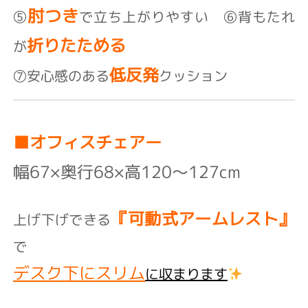
肘つき
⑤
で立ち上がりやすい ⑥背もたれ
折りたためる
が
低反発
⑦安心感のある
クッション
■オフィスチェアー
幅67×奥行68×高120～127cm
『
可動式アームレスト』
上げ下げできる
で
デスク下にスリム
に収まります