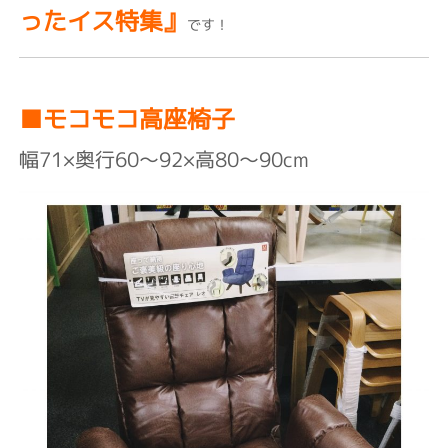
ったイス特集』
です！
■モコモコ高座椅子
幅71×奥行60～92×高80～90cm