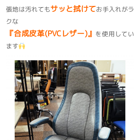
サッと拭けて
張地は汚れても
お手入れがラ
クな
『合成皮革(PVCレザー)』
を使用してい
ます