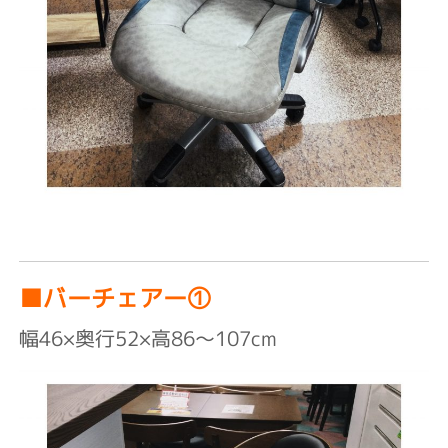
■バーチェアー①
幅46×奥行52×高86～107cm