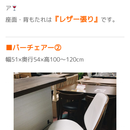
ア
『レザー張り』
座面・背もたれは
です。
■バーチェアー②
幅51×奥行54×高100～120cm