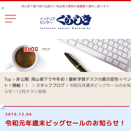
岡山県下最大級の品揃え!! 高品質の
家具
を
低価格
で提供し続けます!
Top
>
非公開: 岡山県下で今年初！最新学習デスクの展示即売イベ
ト！開催！！
>
スタッフブログ
>
令和元年歳末ビッグセールのお知
らせ！12月チラシ告知
2019.12.04
令和元年歳末ビッグセールのお知らせ！