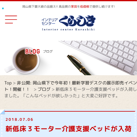
岡山県下最大級の品揃え!! 高品質の
家具
を
低価格
で提供し続けます!
Top
>
非公開: 岡山県下で今年初！最新学習デスクの展示即売イベ
ト！開催！！
>
ブログ
>
新低床３モーター介護支援ベッドが入荷し
ました。「こんなベッドが欲しかった」と大変ご好評です。
2018.07.06
新低床３モーター介護支援ベッドが入荷