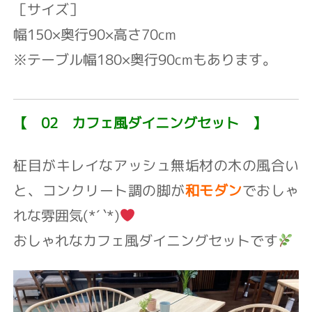
［サイズ］
幅150×奥行90×高さ70cm⁡
※テーブル幅180×奥行90cmもあります。⁡
【 02 カフェ風ダイニングセット
】
柾目がキレイな⁡
アッシュ無垢材の木の風合い
と⁡、
コンクリート調の脚が
和モダン
でおしゃ
れな雰囲気(*´ `*)
おしゃれなカフェ風ダイニングセット⁡です