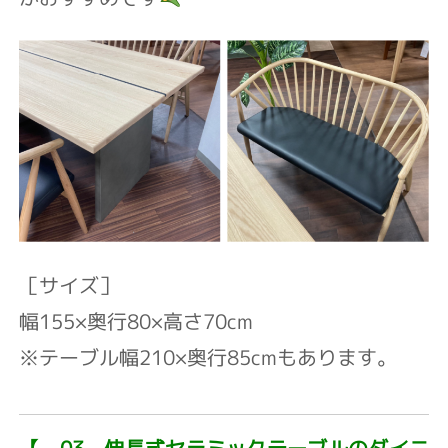
［サイズ］
幅155×奥行80×高さ70cm⁡
※テーブル幅210×奥行85cmもあります。
【 03 伸長式セラミックテーブルのダイニ