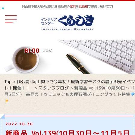
岡山県下最大級の品揃え!! 高品質の
家具
を
低価格
で提供し続けます!
Top
>
非公開: 岡山県下で今年初！最新学習デスクの展示即売イベ
ト！開催！！
>
スタッフブログ
>
新商品 Vol.139(10月30日～1
月5日分) 高見え！セラミック＆大理石調ダイニングセット特集
2022.10.30
新商品 Vol.139(10月30日～11月5日