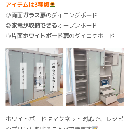
アイテムは3種類
◎
両面ガラス扉
のダイニングボード
◎
家電が収納できる
オープンボード
◎
片面ホワイトボード扉
のダイニグボード
ホワイトボードはマグネット対応で、
レシピ
やプリントを貼ることができます