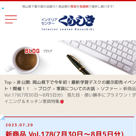
岡山県下最大級の品揃え!! 高品質の
家具
を
低価格
で提供し続けます!
Top
>
非公開: 岡山県下で今年初！最新学習デスクの展示即売イベ
ト！開催！！
>
ブログ
>
家具についてのお話
>
ソファー
>
新商
Vol.178(7月30日～8月5日分) 見た目・使い勝手にプラスワン！ダ
イニング＆キッチン家具特集
2023.07.29
新商品 Vol.178(7月30日～8月5日分)