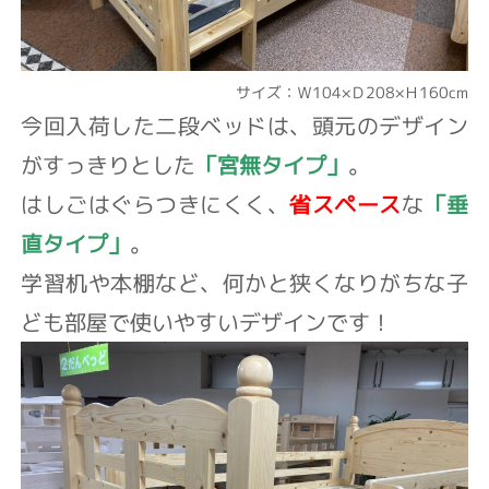
サイズ：Ｗ104×Ｄ208×Ｈ160cm
今回入荷した二段ベッドは、頭元のデザイン
がすっきりとした
「宮無タイプ」
。
はしごはぐらつきにくく、
省スペース
な
「垂
直タイプ」
。
学習机や本棚など、何かと狭くなりがちな子
ども部屋で使いやすいデザインです！