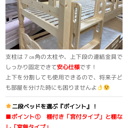
支柱は７㎝角の太柱や、上下段の連結金具で
しっかり固定できて
安心仕様
です！
上下を分割しても使用できるので、将来子ど
も部屋を分けた時にも困りませんよ
二段ベッドを選ぶ『ポイント』！
■ポイント① 棚付き「宮付タイプ」と棚な
し「宮無タイプ」