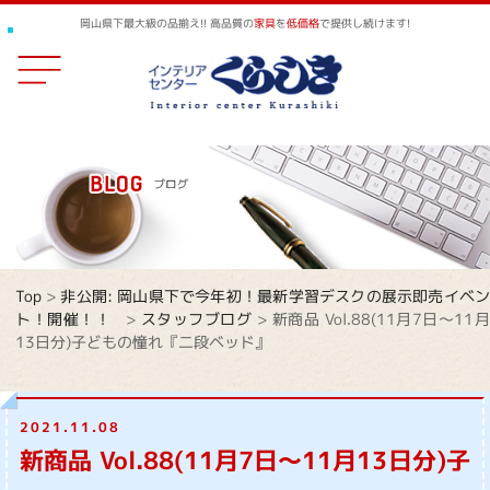
岡山県下最大級の品揃え!! 高品質の
家具
を
低価格
で提供し続けます!
Top
>
非公開: 岡山県下で今年初！最新学習デスクの展示即売イベ
ト！開催！！
>
スタッフブログ
>
新商品 Vol.88(11月7日～11
13日分)子どもの憧れ『二段ベッド』
2021.11.08
新商品 Vol.88(11月7日～11月13日分)子