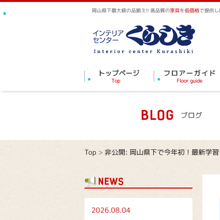
岡山県下最大級の品揃え!! 高品質の
家具
を
低価格
で提供し
Top
>
非公開: 岡山県下で今年初！最新学
2026.08.04