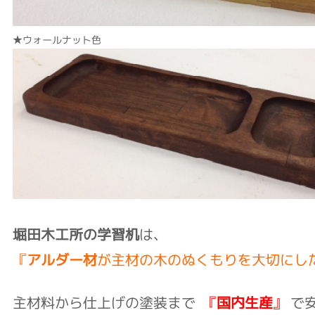
★ウォールナット色
堀田木工所の学習机
は、
『
アルダー材
が主材の木のぬくもりを大切にし
主材料から仕上げの塗装まで
『
国内生産
』
で