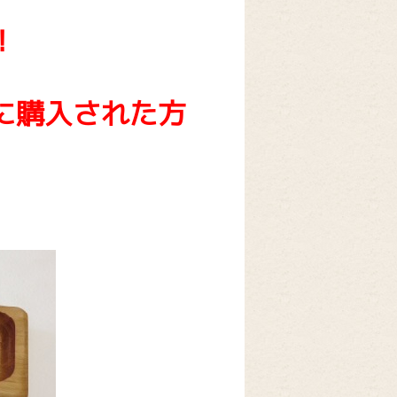
！
に購入された方