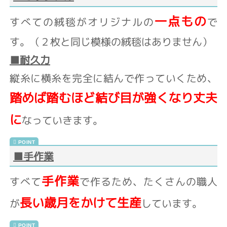
一点もの
すべての絨毯がオリジナルの
で
す。
（２枚と同じ模様の絨毯はありません）
■耐久力
縦糸に横糸を完全に結んで作っていくため、
踏めば踏むほど結び目が強くなり丈夫
に
なっていきます。
■手作業
手作業
すべて
で作るため、たくさんの職人
長い歳月をかけて生産
が
しています。