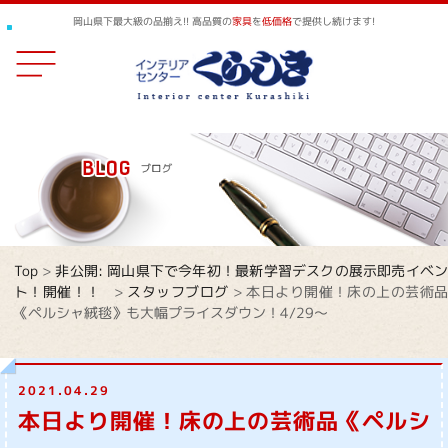
岡山県下最大級の品揃え!! 高品質の
家具
を
低価格
で提供し続けます!
Top
>
非公開: 岡山県下で今年初！最新学習デスクの展示即売イベ
ト！開催！！
>
スタッフブログ
>
本日より開催！床の上の芸術品
《ペルシャ絨毯》も大幅プライスダウン！4/29～
2021.04.29
本日より開催！床の上の芸術品《ペルシ