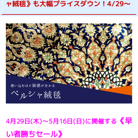
ャ絨毯》も大幅プライスダウン！4/29～
《早
4月29日(木)～5月16日(日)に開催する
い者勝ちセール》