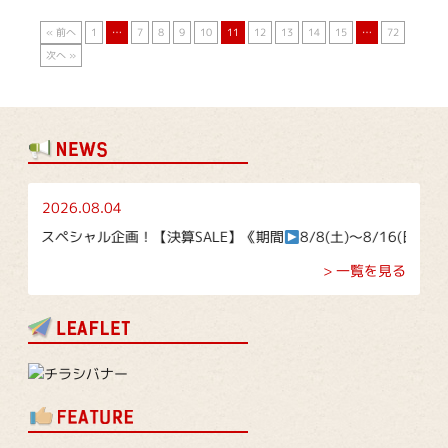
« 前へ
1
…
7
8
9
10
11
12
13
14
15
…
72
次へ »
2026.08.04
スペシャル企画！【決算SALE】《期間
8/8(土)～8/16(日)》
> 一覧を見る