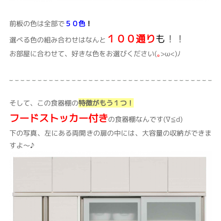
前板の色は全部で
５０色
！
１００通り
も
！！
選べる色の組み合わせはなんと
お部屋に合わせて、好きな色をお選びください(
｡
>ω<)ﾉ
そして、この食器棚の
特徴がもう１つ！
フードストッカー付き
の食器棚なんです(∇≦d)
下の写真、左にある両開きの扉の中には、大容量の収納ができま
すよ～♪