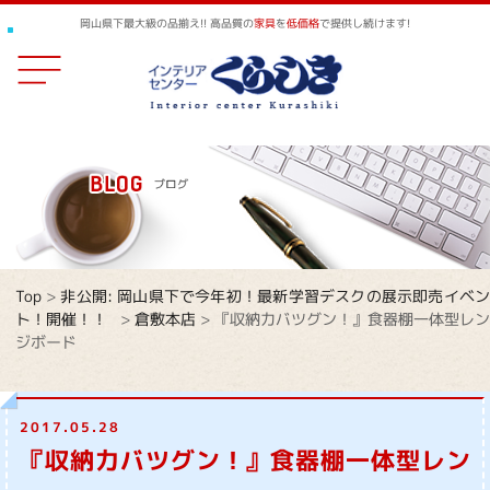
岡山県下最大級の品揃え!! 高品質の
家具
を
低価格
で提供し続けます!
Top
>
非公開: 岡山県下で今年初！最新学習デスクの展示即売イベ
ト！開催！！
>
倉敷本店
>
『収納力バツグン！』食器棚一体型レン
ジボード
2017.05.28
『収納力バツグン！』食器棚一体型レン