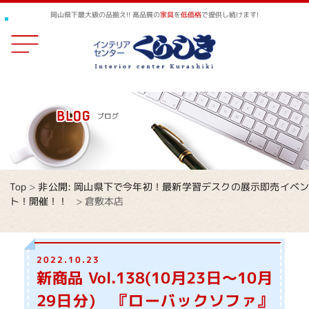
岡山県下最大級の品揃え!! 高品質の
家具
を
低価格
で提供し続けます!
Top
>
非公開: 岡山県下で今年初！最新学習デスクの展示即売イベ
ト！開催！！
>
倉敷本店
2022.10.23
新商品 Vol.138(10月23日～10月
29日分) 『ローバックソファ』