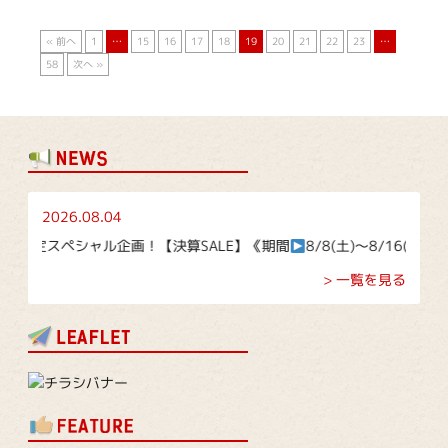
« 前へ
1
…
15
16
17
18
19
20
21
22
23
…
58
次へ »
2026.08.04
スペシャル企画！【決算SALE】《期間
8/8(土)～8/16(日)》
> 一覧を見る