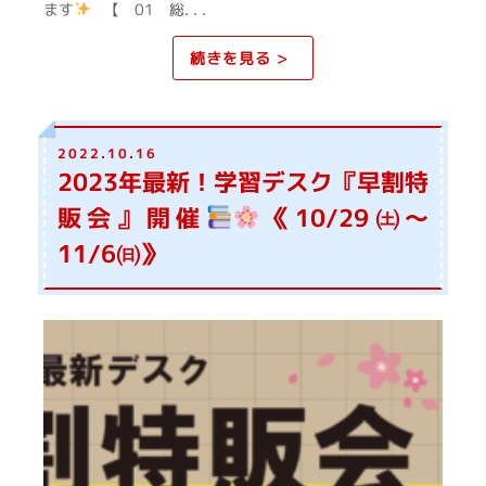
ます
【 01 総. . .
続きを見る >
2022.10.16
2023年最新！学習デスク『早割特
販会』開催
《10/29㈯～
11/6㈰》