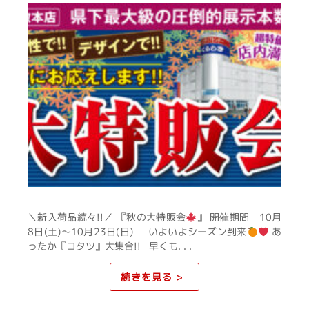
＼新入荷品続々!!／ 『秋の大特販会
』 開催期間 10月
8日(土)～10月23日(日) いよいよシーズン到来
あ
ったか『コタツ』大集合!! 早くも. . .
続きを見る >