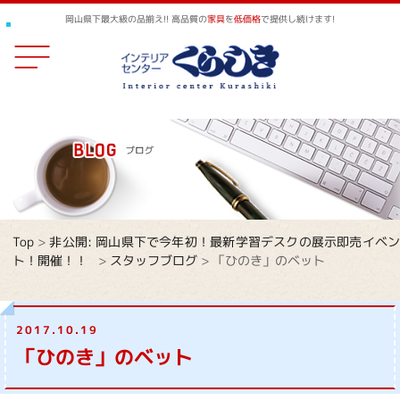
岡山県下最大級の品揃え!! 高品質の
家具
を
低価格
で提供し続けます!
Top
>
非公開: 岡山県下で今年初！最新学習デスクの展示即売イベ
ト！開催！！
>
スタッフブログ
>
「ひのき」のベット
2017.10.19
「ひのき」のベット