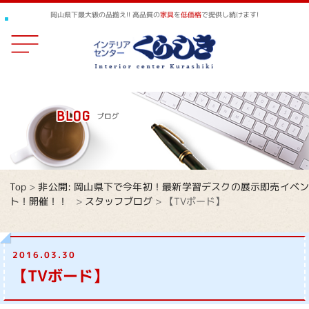
岡山県下最大級の品揃え!! 高品質の
家具
を
低価格
で提供し続けます!
Top
>
非公開: 岡山県下で今年初！最新学習デスクの展示即売イベ
ト！開催！！
>
スタッフブログ
>
【TVボード】
2016.03.30
【TVボード】