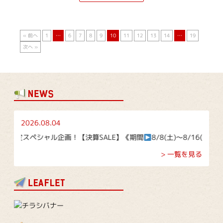
« 前へ
1
…
6
7
8
9
10
11
12
13
14
…
19
次へ »
2026.08.04
スペシャル企画！【決算SALE】《期間
8/8(土)～8/16(日)》
> 一覧を見る