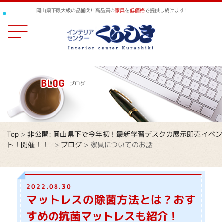
岡山県下最大級の品揃え!! 高品質の
家具
を
低価格
で提供し続けます!
Top
>
非公開: 岡山県下で今年初！最新学習デスクの展示即売イベ
ト！開催！！
>
ブログ
>
家具についてのお話
2022.08.30
マットレスの除菌方法とは？おす
すめの抗菌マットレスも紹介！