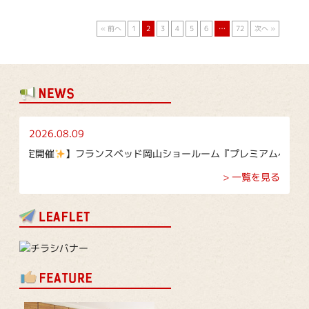
« 前へ
1
2
3
4
5
6
…
72
次へ »
2026.08.09
定開催
】フランスベッド岡山ショールーム『プレミアムベッド大商談会』｜期
> 一覧を見る