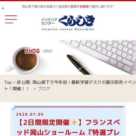
岡山県下最大級の品揃え!! 高品質の
家具
を
低価格
で提供し続けます!
Top
>
非公開: 岡山県下で今年初！最新学習デスクの展示即売イベ
ト！開催！！
>
ブログ
2026.07.05
【2日間限定開催
】フランスベ
ッド岡山ショールーム『特選プレ