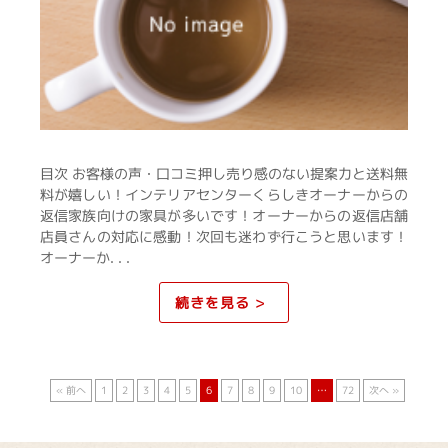
目次 お客様の声・口コミ押し売り感のない提案力と送料無
料が嬉しい！インテリアセンターくらしきオーナーからの
返信家族向けの家具が多いです！オーナーからの返信店舗
店員さんの対応に感動！次回も迷わず行こうと思います！
オーナーか. . .
続きを見る >
« 前へ
1
2
3
4
5
6
7
8
9
10
…
72
次へ »