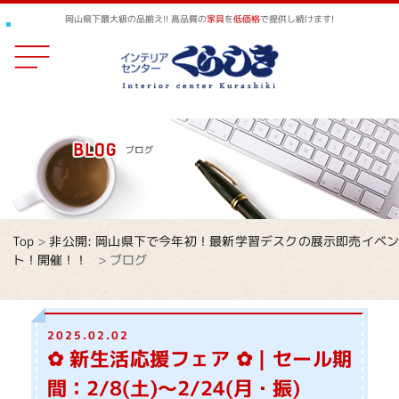
岡山県下最大級の品揃え!! 高品質の
家具
を
低価格
で提供し続けます!
Top
>
非公開: 岡山県下で今年初！最新学習デスクの展示即売イベ
ト！開催！！
>
ブログ
2025.02.02
✿ 新生活応援フェア ✿｜セール期
間：2/8(土)～2/24(月・振)