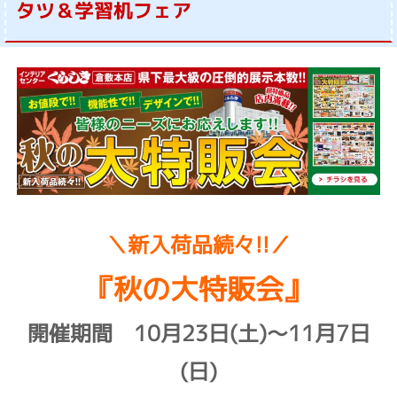
タツ＆学習机フェア
＼新入荷品続々!!／
『秋の大特販会』
開催期間 10
月23
日(土)～11月7日
(日)