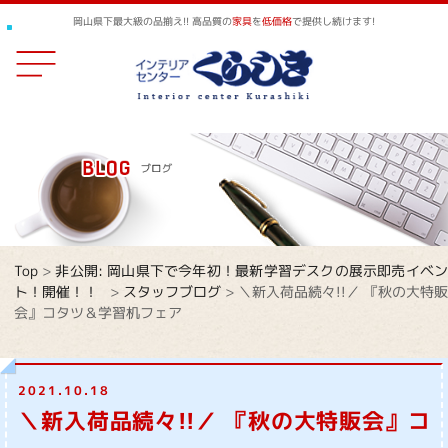
岡山県下最大級の品揃え!! 高品質の
家具
を
低価格
で提供し続けます!
Top
>
非公開: 岡山県下で今年初！最新学習デスクの展示即売イベ
ト！開催！！
>
スタッフブログ
>
＼新入荷品続々!!／ 『秋の大特販
会』コタツ＆学習机フェア
2021.10.18
＼新入荷品続々!!／ 『秋の大特販会』コ