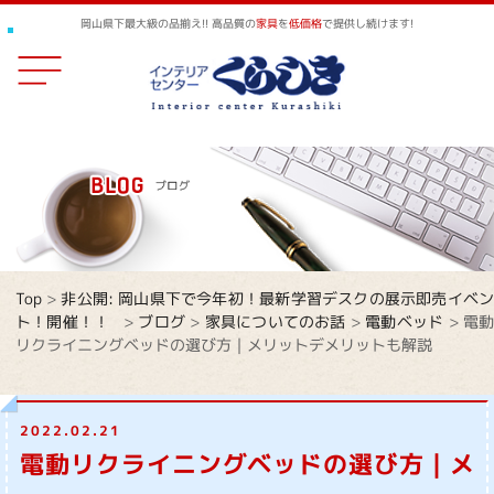
岡山県下最大級の品揃え!! 高品質の
家具
を
低価格
で提供し続けます!
Top
>
非公開: 岡山県下で今年初！最新学習デスクの展示即売イベ
ト！開催！！
>
ブログ
>
家具についてのお話
>
電動ベッド
>
電
リクライニングベッドの選び方｜メリットデメリットも解説
2022.02.21
電動リクライニングベッドの選び方｜メ